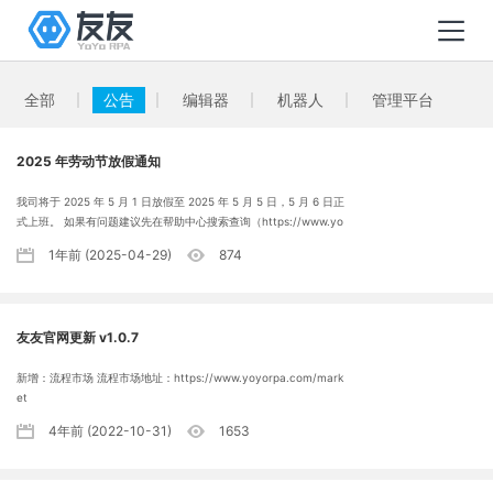
全部
公告
编辑器
机器人
管理平台
2025 年劳动节放假通知
我司将于 2025 年 5 月 1 日放假至 2025 年 5 月 5 日，5 月 6 日正
式上班。 如果有问题建议先在帮助中心搜索查询（https://www.yo
yorpa.com/help） 放假期间有客服值班，帮助无法解决的问题请
1年前 (2025-04-29)
874
小窗轩轩或者芊芊，客服看到问题后会第一时间为您解答，若未能
及时回复还请谅解。 祝您及家人节日快乐！
友友官网更新 v1.0.7
新增：流程市场 流程市场地址：https://www.yoyorpa.com/mark
et
4年前 (2022-10-31)
1653