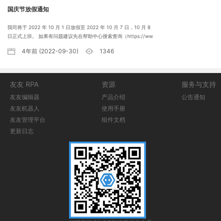
国庆节放假通知
我司将于 2022 年 10 月 1 日放假至 2022 年 10 月 7 日，10 月 8
日正式上班。 如果有问题建议先在帮助中心搜索查询（https://ww
w.yoyorpa.com/help） 放假期间有客服值班，帮助无法解决的问
4年前 (2022-09-30)
1346
题请小窗轩轩或者芊芊，客服看到问题后会第一时间为您解答，若
未能及时回复还请谅解。 祝您及家人国庆节快乐！
友友 RPA
资源
服务与支持
友友编辑器
产品介绍
公告通知
友友机器人
使用手册
友友管理平台
组件文档
更新日志